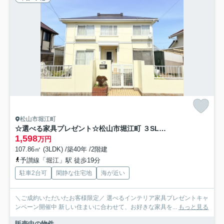
松山市堀江町
☆選べる家具プレゼント☆松山市堀江町 ３SLDK 中古戸建
1,598
万円
107.86㎡ (3LDK) /築40年 /2階建
予讃線「堀江」駅 徒歩19分
駐車2台可
閑静な住宅地
海が近い
＼ご成約いただいたお客様限定／ 選べるインテリア家具プレゼントキャ
ンペーン開催中 新しい住まいに合わせて、お好きな家具を...
もっと見る
販売中の物件