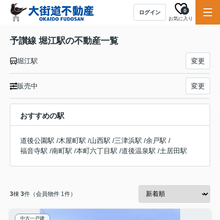
0
ログイン
お気に入り
予讃線 堀江駅の不動産一覧
堀江駅
変更
販売中
変更
おすすめの駅
道後公園駅
/
木屋町駅
/
山西駅
/
三津浜駅
/
余戸駅
/
福音寺駅
/
南町駅
/
本町六丁目駅
/
道後温泉駅
/
土居田駅
3
棟
3
件（会員物件 1件）
中古一戸建