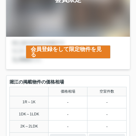
会員登録をして限定物件を見
る
堀江の掲載物件の価格相場
価格相場
空室件数
-
-
1R～1K
-
-
1DK～1LDK
-
-
2K～2LDK