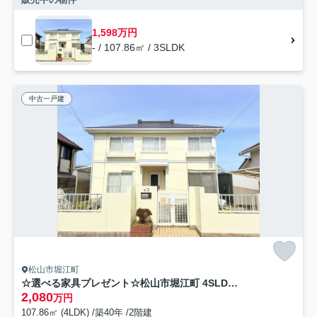
1,598万円
- / 107.86㎡ / 3SLDK
中古一戸建
松山市堀江町
☆選べる家具プレゼント☆松山市堀江町 4SLDK リフォーム想定物件
2,080
万円
107.86㎡ (4LDK) /築40年 /2階建