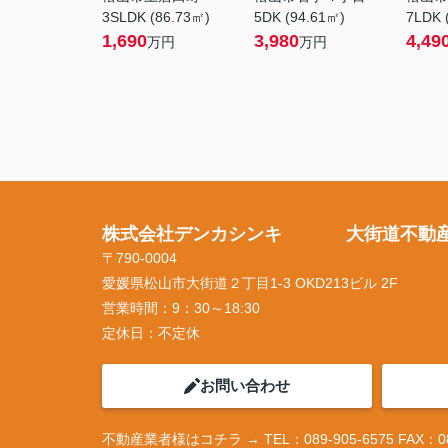
3SLDK (86.73㎡)
5DK (94.61㎡)
7LDK 
1,690
3,980
4,49
万円
万円
株式会社デンカシンキ 大街道不動
〒790-0004
愛媛県松山市大街道２丁目1-3 OKD213ビル 2F
営業時間：
9：30～18:30
定休日：
不定休
お問い合わせ
不動産業者様はコチラ → TEL：089-905-6575 FAX：089