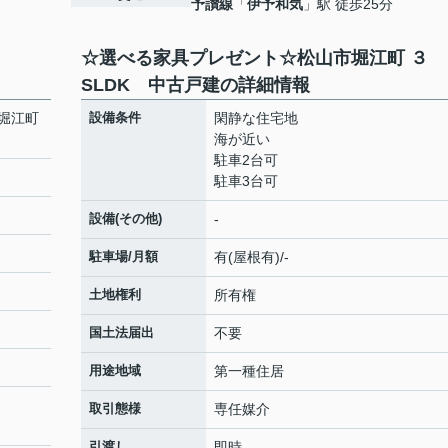
予讃線
「
伊予和気
」駅 徒歩25分
３
☆選べる家具プレゼント☆松山市堀江町 ３
SLDK 中古戸建の詳細情報
堀江町
設備条件
閑静な住宅地
海が近い
駐車2台可
駐車3台可
設備(その他)
-
駐車場/月額
有(屋根有)/-
土地権利
所有権
国土法届出
不要
用途地域
第一種住居
取引態様
専任媒介
引渡し
即時