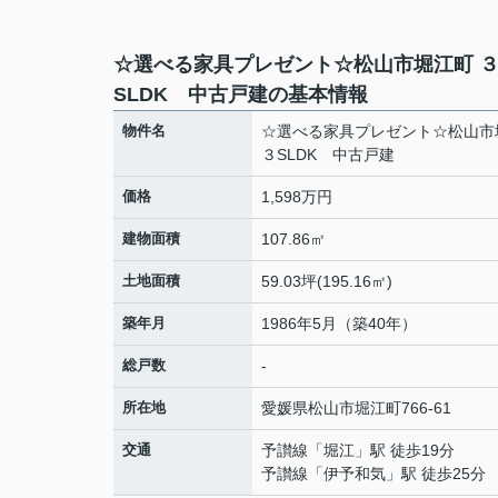
☆選べる家具プレゼント☆松山市堀江町 
SLDK 中古戸建の基本情報
物件名
☆選べる家具プレゼント☆松山市
３SLDK 中古戸建
価格
1,598万円
建物面積
107.86㎡
土地面積
59.03坪(195.16㎡)
築年月
1986年5月（築40年）
総戸数
-
所在地
愛媛県
松山市
堀江町
766-61
交通
予讃線
「
堀江
」駅 徒歩19分
予讃線
「
伊予和気
」駅 徒歩25分