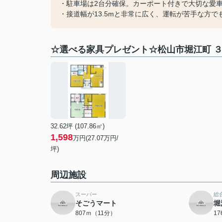
・駐車場は2台分確保。カーポート付きで大切な愛
・接道幅が13.5mと非常に広く、運転が苦手な方で
☆選べる家具プレゼント☆松山市堀江町 ３
32.62坪 (107.86㎡)
1,598
万円(27.07万円/
坪)
周辺施設
スーパー
総
そごうマート
堀
807ｍ（11分）
1