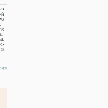
」の
い合
学校
で
古の
幅が
松山
シン
致
の見方