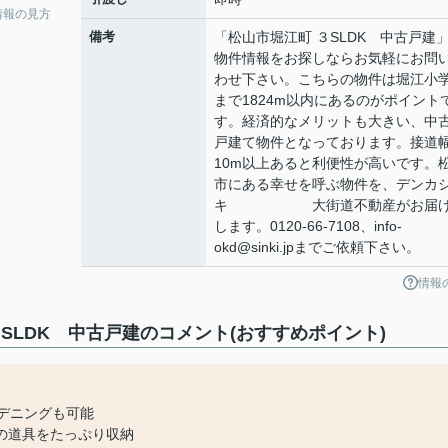
情報の見方
備考
「松山市堀江町 ３SLDK 中古戸建
物件情報をお探しならお気軽にお問
わせ下さい。こちらの物件は堀江小
まで1824m以内にあるのがポイント
す。経済的なメリットも大きい、中
戸建て物件となっております。接道
10m以上あると利便性が高いです。
市にある幸せを呼ぶ物件を、デンカ
キ 大街道不動産がお届け
します。0120-66-7108、info-
okd@sinki.jpまでご依頼下さい。
情報
SLDK 中古戸建のコメント(おすすめポイント)
デニングも可能
の道具をたっぷり収納