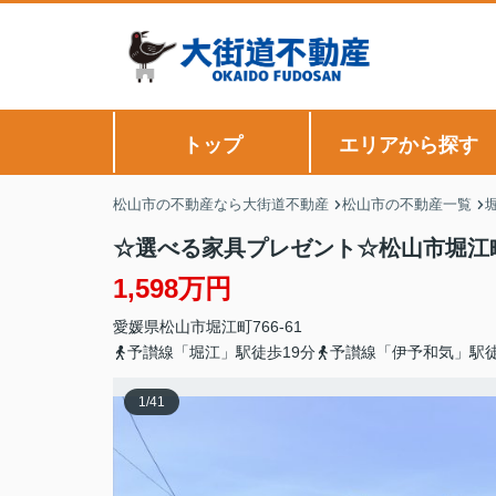
トップ
エリアから探す
松山市の不動産なら大街道不動産
松山市の不動産一覧
☆選べる家具プレゼント☆松山市堀江町
1,598万円
愛媛県
松山市
堀江町
766-61
予讃線「堀江」駅徒歩19分
予讃線「伊予和気」駅徒
1
/
41