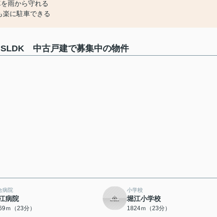
車を雨から守れる
も楽に駐車できる
SLDK 中古戸建で募集中の物件
合病院
小学校
江病院
堀江小学校
769ｍ（23分）
1824ｍ（23分）