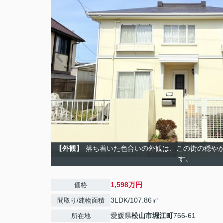
【外観】
落ち着いた色合いの外観は、この街の穏や
す。
1,598万円
価格
3LDK/107.86㎡
間取り/建物面積
愛媛県
松山市
堀江町
766-61
所在地