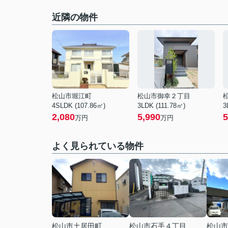
近隣の物件
松山市堀江町
松山市御幸２丁目
4SLDK (107.86㎡)
3LDK (111.78㎡)
3
2,080
5,990
5
万円
万円
よく見られている物件
松山市土居田町
松山市石手４丁目
松山市