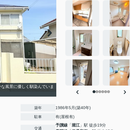
かな風景に優しく馴染んでいま
1986年5月(築40年)
築年
有(屋根有)
駐車
予讃線
「
堀江
」駅 徒歩19分
交通