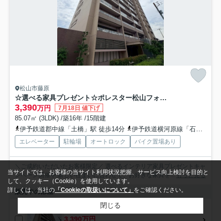
松山市藤原
☆選べる家具プレゼント☆ポレスター松山フォレストシティ
3,390
万円
7月18日 値下げ
85.07㎡ (3LDK) /築16年 /15階建
伊予鉄道郡中線「土橋」駅 徒歩14分
伊予鉄道横河原線「石手川公園」駅 徒歩17分
エレベーター
駐輪場
オートロック
バイク置場あり
＼ご成約いただいたお客様限定／ 選べるインテリア家具プレゼントキャ
当サイトでは、お客様の当サイト利用状況把握、サービス向上検討を目的と
ンペーン開催中 新しい住まいに合わせて、お好きな家具を...
もっと見る
して、クッキー（Cookie）を使用しています。
詳しくは、当社の
「Cookieの取扱いについて」
をご確認ください。
販売中の部屋
閉じる
1001
3,390万円