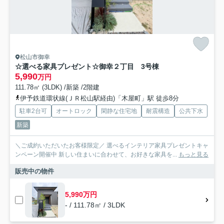
松山市御幸
☆選べる家具プレゼント☆御幸２丁目 3号棟
5,990
万円
111.78㎡ (3LDK) /新築 /2階建
伊予鉄道環状線(ＪＲ松山駅経由)「木屋町」駅 徒歩8分
駐車2台可
オートロック
閑静な住宅地
耐震構造
公共下水
新築
＼ご成約いただいたお客様限定／ 選べるインテリア家具プレゼントキャ
ンペーン開催中 新しい住まいに合わせて、お好きな家具を...
もっと見る
販売中の物件
5,990万円
- / 111.78㎡ / 3LDK