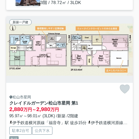
3階 / 78.72㎡ / 3LDK
新築一戸建
松山市星岡
クレイドルガーデン松山市星岡 第1
2,880
2,980
万円～
万円
95.97㎡～98.01㎡ (3LDK) /新築 /2階建
伊予鉄道横河原線「福音寺」駅 徒歩15分
伊予鉄道横河原線「北久米」駅 徒歩24分
駐車2台可
公共下水