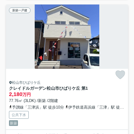
新築一戸建
松山市ひばりケ丘
クレイドルガーデン松山市ひばりケ丘 第1
2,180
万円
77.76㎡ (3LDK) /新築 /2階建
予讃線「三津浜」駅 徒歩10分
伊予鉄道高浜線「三津」駅 徒歩17分
公共下水
新築