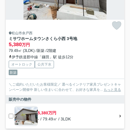
松山市余戸西
ミサワホームタウンさくら小西 3号地
5,380
万円
79.49㎡ (3LDK) /新築 /2階建
伊予鉄道郡中線「鎌田」駅 徒歩12分
オートロック
公共下水
新築
＼ご成約いただいたお客様限定／ 選べるインテリア家具プレゼントキャ
ンペーン開催中 新しい住まいに合わせて、お好きな家具を...
もっと見る
販売中の物件
5,380万円
- / 79.49㎡ / 3LDK