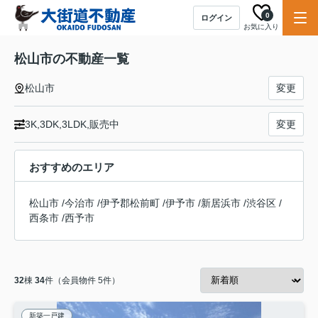
0
ログイン
お気に入り
松山市の不動産一覧
松山市
変更
3K,3DK,3LDK,販売中
変更
おすすめのエリア
松山市
/
今治市
/
伊予郡松前町
/
伊予市
/
新居浜市
/
渋谷区
/
西条市
/
西予市
32
棟
34
件（会員物件 5件）
新築一戸建