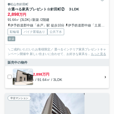
松山市針田町
☆選べる家具プレゼント☆針田町② ３LDK
2,898
万円
91.64㎡ (3LDK) /新築 /2階建
伊予鉄道郡中線「余戸」駅 徒歩10分
伊予鉄道郡中線「土居田」駅 徒歩13分
駐輪場
バイク置場あり
公共下水
新築
＼ご成約いただいたお客様限定／ 選べるインテリア家具プレゼントキャ
ンペーン開催中 新しい住まいに合わせて、お好きな家具を...
もっと見る
販売中の物件
2,898万円
- / 91.64㎡ / 3LDK
中古マンション