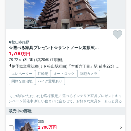
松山市姫原
☆選べる家具プレゼント☆サントノーレ姫原弐番館
1,700
万円
78.72㎡ (3LDK) /築20年 /11階建
伊予鉄道環状線(ＪＲ松山駅経由)「本町六丁目」駅 徒歩22分
伊予鉄
エレベーター
駐輪場
オートロック
防犯カメラ
閑静な住宅地
バイク置場あり
＼ご成約いただいたお客様限定／ 選べるインテリア家具プレゼントキャ
ンペーン開催中 新しい住まいに合わせて、お好きな家具を...
もっと見る
販売中の部屋
305
1,700万円