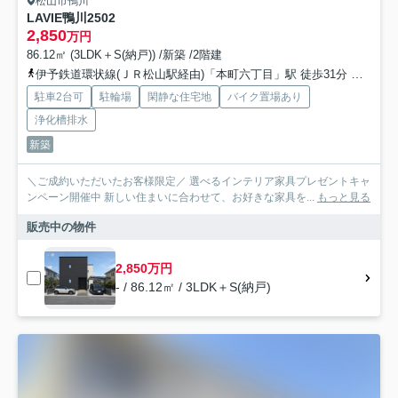
松山市鴨川
LAVIE鴨川2502
2,850
万円
86.12㎡ (3LDK＋S(納戸)) /新築 /2階建
伊予鉄道環状線(ＪＲ松山駅経由)「本町六丁目」駅 徒歩31分
予讃線
駐車2台可
駐輪場
閑静な住宅地
バイク置場あり
浄化槽排水
新築
＼ご成約いただいたお客様限定／ 選べるインテリア家具プレゼントキャ
ンペーン開催中 新しい住まいに合わせて、お好きな家具を...
もっと見る
販売中の物件
2,850万円
- / 86.12㎡ / 3LDK＋S(納戸)