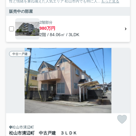
性と情緒を兼ね備えた人気エリア 松山市内でも特に人...
もっと見る
販売中の部屋
2階部分
980万円
2階 / 84.06㎡ / 3LDK
中古一戸建
松山市溝辺町
松山市溝辺町 中古戸建 ３ＬＤＫ