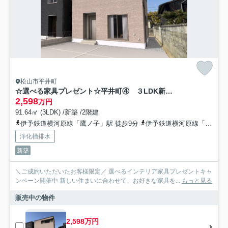
松山市平井町
☆選べる家具プレゼント☆平井町④ ３LDK新築戸建
2,598
万円
91.64㎡ (3LDK) /新築 /2階建
伊予鉄道横河原線「鷹ノ子」駅 徒歩9分
伊予鉄道横河原線「平井」駅 徒歩14分
浄化槽排水
新築
＼ご成約いただいたお客様限定／ 選べるインテリア家具プレゼントキャ
ンペーン開催中 新しい住まいに合わせて、お好きな家具を...
もっと見る
販売中の物件
2,598万円