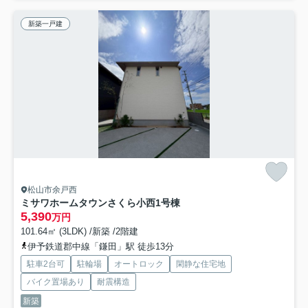
新築一戸建
松山市余戸西
ミサワホームタウンさくら小西1号棟
5,390
万円
101.64㎡ (3LDK) /新築 /2階建
伊予鉄道郡中線「鎌田」駅 徒歩13分
駐車2台可
駐輪場
オートロック
閑静な住宅地
バイク置場あり
耐震構造
新築