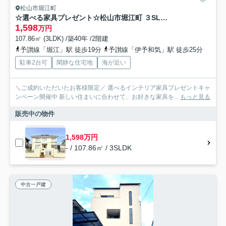
松山市堀江町
☆選べる家具プレゼント☆松山市堀江町 ３SLDK 中古戸建
1,598
万円
107.86㎡ (3LDK) /築40年 /2階建
予讃線「堀江」駅 徒歩19分
予讃線「伊予和気」駅 徒歩25分
駐車2台可
閑静な住宅地
海が近い
＼ご成約いただいたお客様限定／ 選べるインテリア家具プレゼントキャ
ンペーン開催中 新しい住まいに合わせて、お好きな家具を...
もっと見る
販売中の物件
1,598万円
- / 107.86㎡ / 3SLDK
中古一戸建