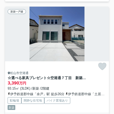
新築一戸建
松山市空港通
☆選べる家具プレゼント☆空港通７丁目 新築戸建 3LDK
3,390
万円
93.15㎡ (3LDK) /新築 /2階建
伊予鉄道郡中線「余戸」駅 徒歩26分
伊予鉄道郡中線「土居田」駅 徒歩29分
駐輪場
閑静な住宅地
バイク置場あり
新築