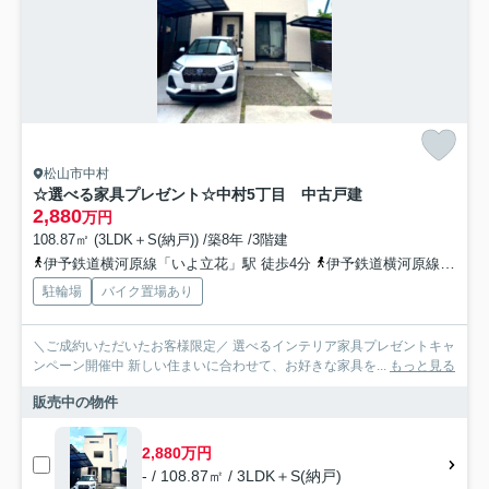
松山市中村
☆選べる家具プレゼント☆中村5丁目 中古戸建
2,880
万円
108.87㎡ (3LDK＋S(納戸)) /築8年 /3階建
伊予鉄道横河原線「いよ立花」駅 徒歩4分
伊予鉄道横河原線「石手川公園」駅 徒歩12分
駐輪場
バイク置場あり
＼ご成約いただいたお客様限定／ 選べるインテリア家具プレゼントキャ
ンペーン開催中 新しい住まいに合わせて、お好きな家具を...
もっと見る
販売中の物件
2,880万円
- / 108.87㎡ / 3LDK＋S(納戸)