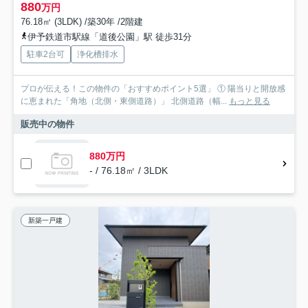
880
万円
76.18㎡ (3LDK) /築30年 /2階建
伊予鉄道市駅線「道後公園」駅 徒歩31分
駐車2台可
浄化槽排水
プロが伝える！この物件の「おすすめポイント5選」 ① 陽当りと開放感
に恵まれた「角地（北側・東側道路）」 北側道路（幅...
もっと見る
販売中の物件
880万円
- / 76.18㎡ / 3LDK
新築一戸建