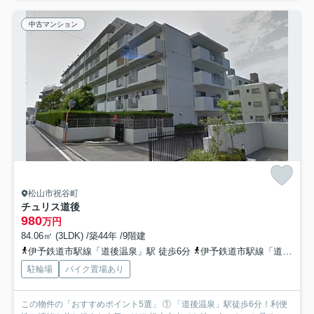
中古マンション
松山市祝谷町
チュリス道後
980
万円
84.06㎡ (3LDK) /築44年 /9階建
伊予鉄道市駅線「道後温泉」駅 徒歩6分
伊予鉄道市駅線「道後公園」駅 徒歩10分
駐輪場
バイク置場あり
この物件の「おすすめポイント5選」 ① 「道後温泉」駅徒歩6分！利便