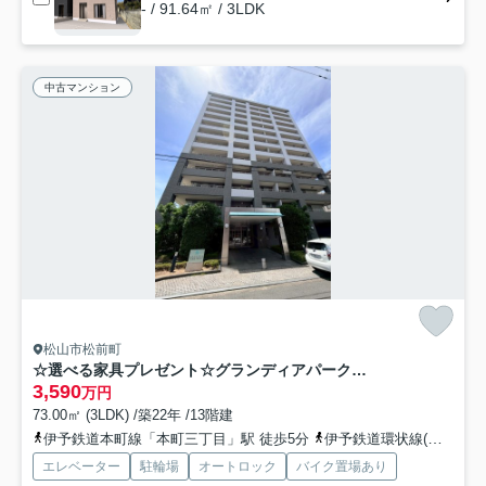
- / 91.64㎡ / 3LDK
中古マンション
松山市松前町
☆選べる家具プレゼント☆グランディアパークウェスト
3,590
万円
73.00㎡ (3LDK) /築22年 /13階建
伊予鉄道本町線「本町三丁目」駅 徒歩5分
伊予鉄道環状線(ＪＲ松山駅経由)「西堀端」駅 徒歩6分
エレベーター
駐輪場
オートロック
バイク置場あり