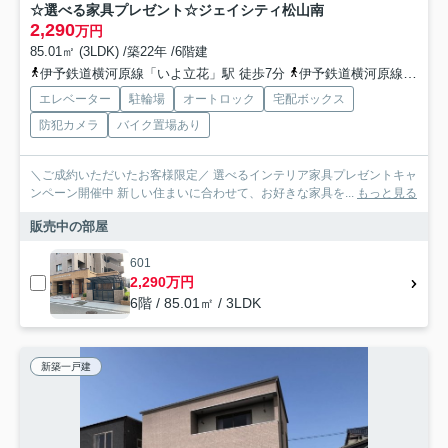
☆選べる家具プレゼント☆ジェイシティ松山南
2,290
万円
85.01㎡ (3LDK) /築22年 /6階建
伊予鉄道横河原線「いよ立花」駅 徒歩7分
伊予鉄道横河原線「石手川公園」駅 徒歩15分
エレベーター
駐輪場
オートロック
宅配ボックス
防犯カメラ
バイク置場あり
＼ご成約いただいたお客様限定／ 選べるインテリア家具プレゼントキャ
ンペーン開催中 新しい住まいに合わせて、お好きな家具を...
もっと見る
販売中の部屋
601
2,290万円
6階 / 85.01㎡ / 3LDK
新築一戸建