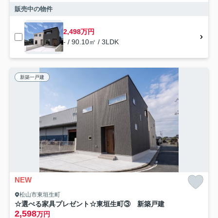
販売中の物件
2,498万円
- / 90.10㎡ / 3LDK
新築一戸建
NEW
松山市東垣生町
☆選べる家具プレゼント☆東垣生町③ 新築戸建
2,598
万円