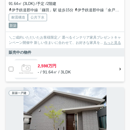
91.64㎡ (3LDK) /予定 /2階建
伊予鉄道郡中線「鎌田」駅 徒歩15分
伊予鉄道郡中線「余戸」駅 徒歩22分
耐震構造
公共下水
新築
＼ご成約いただいたお客様限定／ 選べるインテリア家具プレゼントキャ
ンペーン開催中 新しい住まいに合わせて、お好きな家具を...
もっと見る
販売中の物件
2,598万円
- / 91.64㎡ / 3LDK
新築一戸建