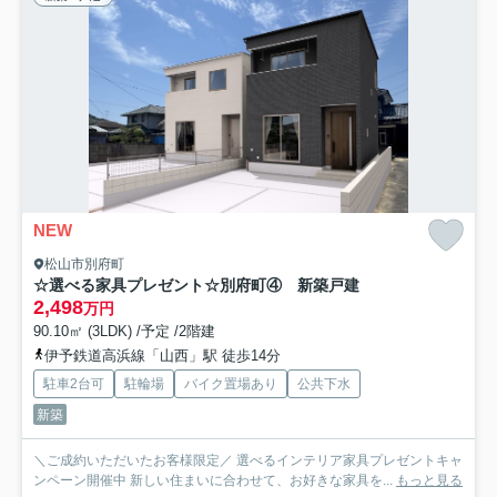
NEW
松山市別府町
☆選べる家具プレゼント☆別府町④ 新築戸建
2,498
万円
90.10㎡ (3LDK) /予定 /2階建
伊予鉄道高浜線「山西」駅 徒歩14分
駐車2台可
駐輪場
バイク置場あり
公共下水
新築
＼ご成約いただいたお客様限定／ 選べるインテリア家具プレゼントキャ
ンペーン開催中 新しい住まいに合わせて、お好きな家具を...
もっと見る