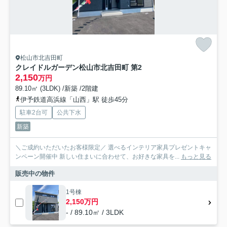
松山市北吉田町
クレイドルガーデン松山市北吉田町 第2
2,150
万円
89.10㎡ (3LDK) /新築 /2階建
伊予鉄道高浜線「山西」駅 徒歩45分
駐車2台可
公共下水
新築
＼ご成約いただいたお客様限定／ 選べるインテリア家具プレゼントキャ
ンペーン開催中 新しい住まいに合わせて、お好きな家具を...
もっと見る
販売中の物件
1号棟
2,150万円
- / 89.10㎡ / 3LDK