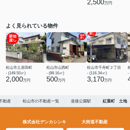
2,500
万円
よく見られている物件
松山市土居田町
松山市山西町
松山市千舟町２丁目
- (149.50㎡)
- (99.16㎡)
- (116.34㎡)
-
2,000
500
3,170
万円
万円
万円
不動産
松山市の不動産一覧
道後公園駅
紅葉町 土地
株式会社デンカシンキ 大街道不動産