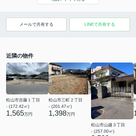
メールで共有する
LINEで共有する
近隣の物件
松山市吉藤１丁目
松山市三町２丁目
- (172.42㎡)
- (201.47㎡)
-
1,565
1,398
万円
万円
松山市山越３丁目
- (257.00㎡)