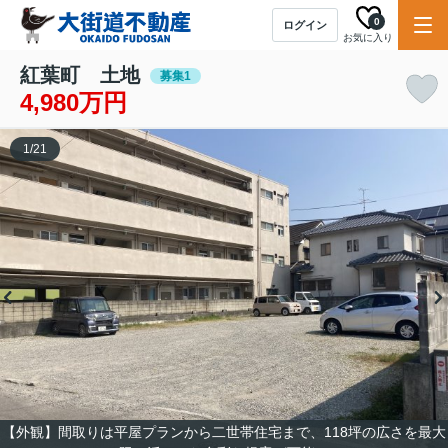
0
ログイン
お気に入り
紅葉町 土地
募集1
4,980万円
1
/
21
【外観】間取りは平屋プランから二世帯住宅まで、118坪の広さを最大