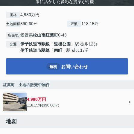
限に活かした多彩な提案が可能。
4,980万円
価格
390.60㎡
118.15坪
土地面積
坪数
愛媛県
松山市
紅葉町
6-43
所在地
伊予鉄道市駅線
「
道後公園
」駅 徒歩12分
交通
伊予鉄道市駅線
「
南町
」駅 徒歩17分
お問い合わせ
無料
紅葉町 土地の販売中物件
4,980万円
118.15坪(390.60㎡)
地図