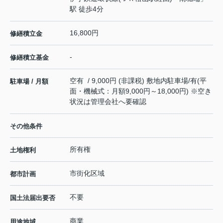
駅 徒歩4分
16,800円
修繕積立金
-
修繕積立基金
空有 / 9,000円 (非課税) 敷地内駐車場/有(平
駐車場 / 月額
面・機械式：月額9,000円～18,000円) ※空き
状況は管理会社へ要確認
その他条件
所有権
土地権利
市街化区域
都市計画
不要
国土法届出要否
商業
用途地域