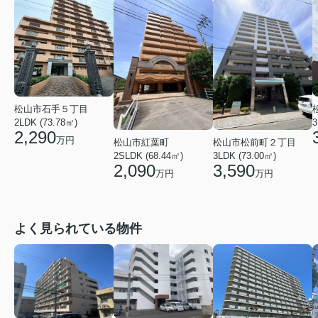
松山市石手５丁目
2LDK (73.78㎡)
3
2,290
万円
松山市紅葉町
松山市松前町２丁目
2SLDK (68.44㎡)
3LDK (73.00㎡)
2,090
3,590
万円
万円
よく見られている物件