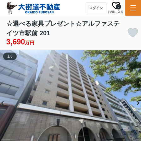
0
ログイン
お気に入り
☆選べる家具プレゼント☆アルファステ
イツ市駅前 201
3,690
万円
1
/
3