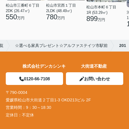
松山市宮西１丁目
松山市三番町６丁目
松山市本町６丁目
2LDK (48.49㎡)
2DK (26.47㎡)
1R (53.29㎡)
780
550
899
1
万円
万円
万円
覧
☆選べる家具プレゼント☆アルファステイツ市駅前
201
株式会社デンカシンキ 大街道不動産
0120-66-7108
お問い合わせ
〒790-0004
愛媛県松山市大街道２丁目1-3 OKD213ビル 2F
営業時間：
9：30～18:30
定休日：
不定休