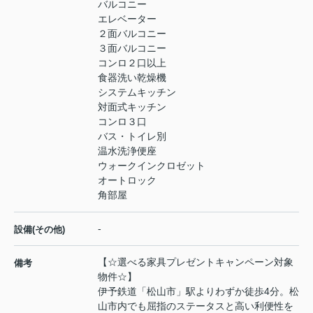
バルコニー
エレベーター
２面バルコニー
３面バルコニー
コンロ２口以上
食器洗い乾燥機
システムキッチン
対面式キッチン
コンロ３口
バス・トイレ別
温水洗浄便座
ウォークインクロゼット
オートロック
角部屋
-
設備(その他)
【☆選べる家具プレゼントキャンペーン対象
備考
物件☆】
伊予鉄道「松山市」駅よりわずか徒歩4分。松
山市内でも屈指のステータスと高い利便性を