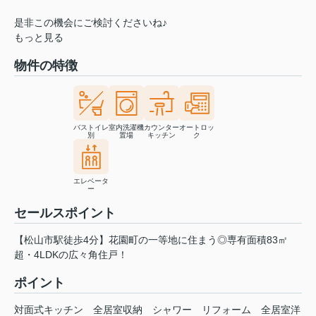
是非この機会にご検討くださいね♪
もっと見る
物件の特徴
バストイレ
室内洗濯機
カウンター
オートロッ
別
置場
キッチン
ク
エレベータ
ー
セールスポイント
【松山市駅徒歩4分】花園町の一等地に住まう◎専有面積83㎡
超・4LDKの広々角住戸！
ポイント
対面式キッチン
全居室収納
シャワー
リフォーム
全居室洋