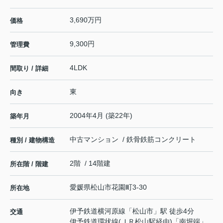
3,690万円
価格
9,300円
管理費
4LDK
間取り / 詳細
東
向き
2004年4月 (築22年)
築年月
中古マンション / 鉄骨鉄筋コンクリート
種別 / 建物構造
2階 / 14階建
所在階 / 階建
愛媛県
松山市
花園町
3-30
所在地
伊予鉄道横河原線
「
松山市
」駅 徒歩4分
交通
伊予鉄道環状線(ＪＲ松山駅経由)
「
南堀端
」