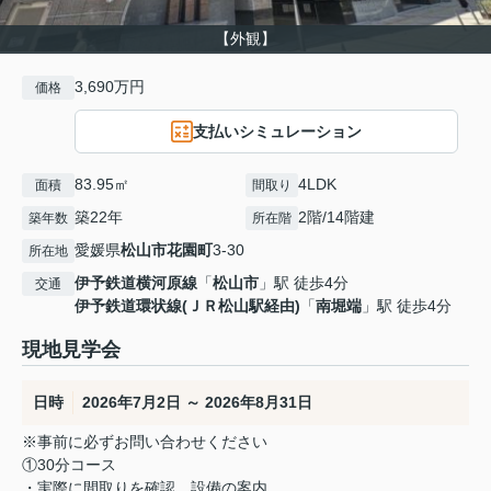
【外観】
3,690万円
価格
支払いシミュレーション
83.95㎡
4LDK
面積
間取り
築22年
2階/14階建
築年数
所在階
愛媛県
松山市
花園町
3-30
所在地
伊予鉄道横河原線
「
松山市
」駅 徒歩4分
交通
伊予鉄道環状線(ＪＲ松山駅経由)
「
南堀端
」駅 徒歩4分
現地見学会
日時
2026年7月2日 ～ 2026年8月31日
※事前に必ずお問い合わせください
①30分コース
・実際に間取りを確認、設備の案内