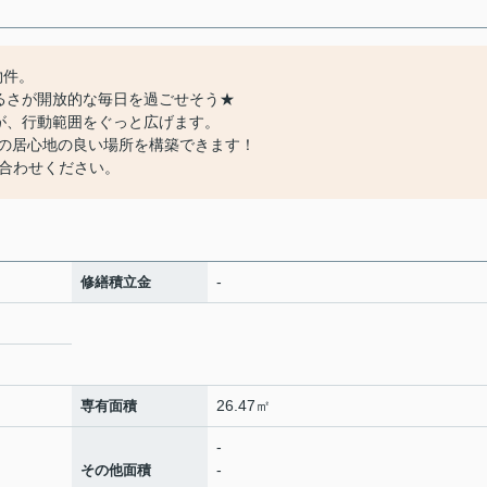
物件。
るさが開放的な毎日を過ごせそう★
が、行動範囲をぐっと広げます。
けの居心地の良い場所を構築できます！
合わせください。
-
修繕積立金
26.47㎡
専有面積
-
-
その他面積