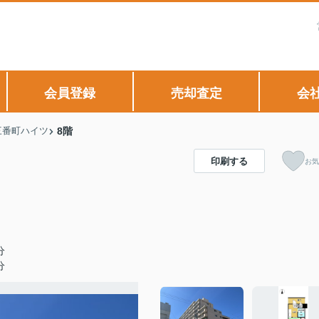
会員登録
売却査定
会
三番町ハイツ
8階
印刷する
お気
分
分