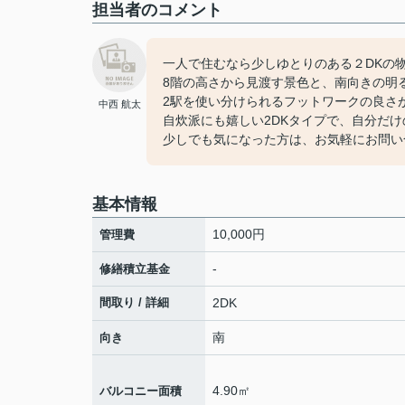
担当者のコメント
一人で住むなら少しゆとりのある２DKの
8階の高さから見渡す景色と、南向きの明
2駅を使い分けられるフットワークの良さ
中西 航太
自炊派にも嬉しい2DKタイプで、自分だ
少しでも気になった方は、お気軽にお問い
基本情報
10,000円
管理費
-
修繕積立基金
間取り / 詳細
2DK
南
向き
4.90㎡
バルコニー面積