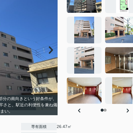
階部分の南向きという好条件が、
牢さと、駅近の利便性を兼ね備
佇まい。
26.47㎡
専有面積