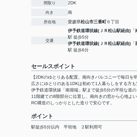
2DK
間取り
南
向き
愛媛県
松山市
三番町
６丁目
所在地
伊予鉄道環状線(ＪＲ松山駅経由)
「
駅 徒歩5分
交通
伊予鉄道環状線(ＪＲ松山駅経由)
「
駅 徒歩6分
セールスポイント
【2DKのゆとりある配置。南向きバルコニーで毎日を
広さにゆとりのある1DKは初めて1人暮らしをする方
伊予鉄道環状線「南堀端」駅まで徒歩5分の平坦な道の
11階建ての8階部分に位置し、南向きの窓から心地よ
RC構造のしっかりとした造りで安心です。
ポイント
駅徒歩5分以内
平坦地
２駅利用可