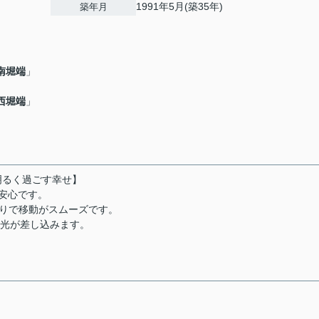
1991年5月(築35年)
築年月
南堀端
」
西堀端
」
明るく過ごす幸せ】
も安心です。
りで移動がスムーズです。
い光が差し込みます。