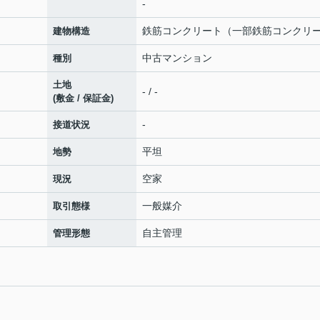
-
鉄筋コンクリート（一部鉄筋コンクリー
建物構造
中古マンション
種別
土地
- / -
(敷金 / 保証金)
-
接道状況
平坦
地勢
空家
現況
一般媒介
取引態様
自主管理
管理形態