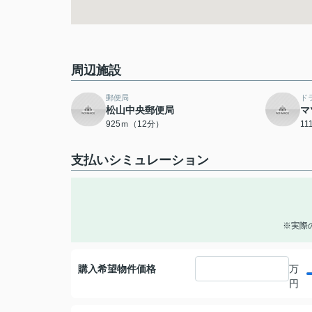
周辺施設
郵便局
ド
松山中央郵便局
マ
925ｍ（12分）
1
支払いシミュレーション
※実際
購入希望物件価格
万
円