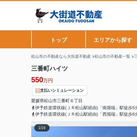
トップ
エリアから探す
松山市の不動産なら大街道不動産
松山市の不動産一覧
三番町ハイツ
550
万円
支払いシミュレーション
愛媛県
松山市
三番町
６丁目
伊予鉄道環状線(ＪＲ松山駅経由)「南堀端」駅徒歩5
伊予鉄道環状線(ＪＲ松山駅経由)「西堀端」駅徒歩6
1
/
16