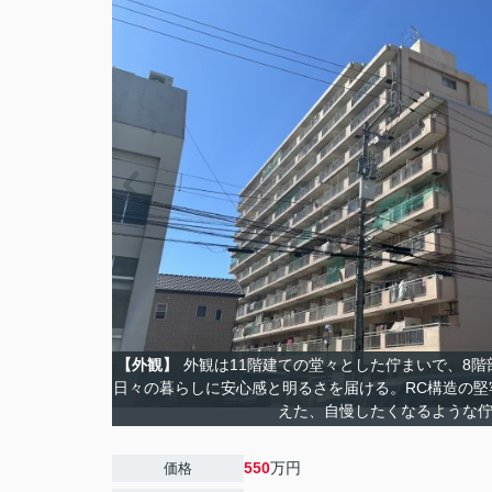
【外観】
外観は11階建ての堂々とした佇まいで、8
日々の暮らしに安心感と明るさを届ける。RC構造の堅
えた、自慢したくなるような
550
万円
価格