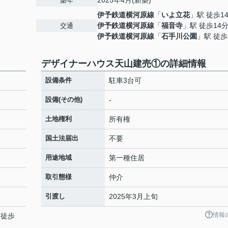
2025年4月(新築)
築年
伊予鉄道横河原線
「
いよ立花
」駅 徒歩1
伊予鉄道横河原線
「
福音寺
」駅 徒歩14
交通
伊予鉄道横河原線
「
石手川公園
」駅 徒歩
デザイナーハウス天山建売①の詳細情報
設備条件
駐車3台可
設備(その他)
-
土地権利
所有権
国土法届出
不要
用途地域
第一種住居
取引態様
仲介
引渡し
2025年3月上旬
情報
 徒歩