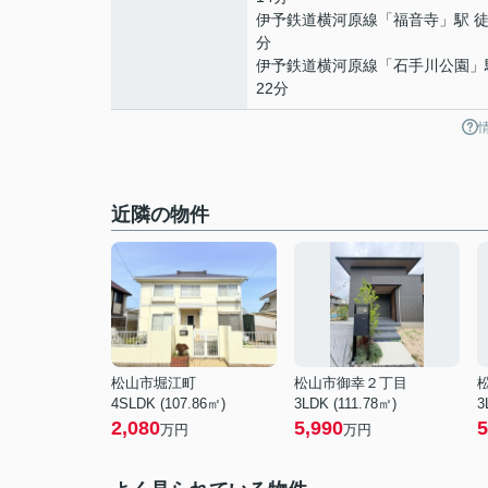
伊予鉄道横河原線
「
福音寺
」駅 徒
分
伊予鉄道横河原線
「
石手川公園
」
22分
近隣の物件
松山市堀江町
松山市御幸２丁目
4SLDK (107.86㎡)
3LDK (111.78㎡)
3
2,080
5,990
5
万円
万円