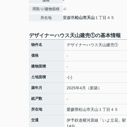
-
価格
-/-
間取り/建物面積
愛媛県
松山市
天山
１丁目４５
所在地
デザイナーハウス天山建売①の基本情報
物件名
デザイナーハウス天山建売①
価格
-
建物面積
-
土地面積
-(-)
築年月
2025年4月（新築）
総戸数
-
所在地
愛媛県
松山市
天山
１丁目４５
交通
伊予鉄道横河原線
「
いよ立花
」駅
14分