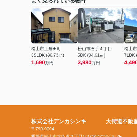
よく見られている物件
松山市土居田町
松山市石手４丁目
松山市
3SLDK (86.73㎡)
5DK (94.61㎡)
7LDK 
1,690
3,980
4,49
万円
万円
株式会社デンカシンキ 大街道不動
〒790-0004
愛媛県松山市大街道２丁目1-3 OKD213ビル 2F