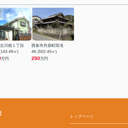
古川南１丁目
西条市丹原町田滝
(143.49㎡)
4K (502.45㎡)
0
250
万円
万円
産
トップページ