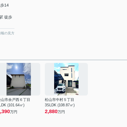
歩14
駅 徒歩
情報の見方
松山市余戸西６丁目
松山市中村５丁目
LDK (101.64㎡)
3SLDK (108.87㎡)
,390
2,880
万円
万円