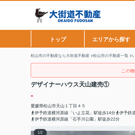
トップ
エリアから探す
松山市の不動産なら大街道不動産
松山市の不動産一覧
この物
デザイナーハウス天山建売①
-
愛媛県
松山市
天山
１丁目４５
伊予鉄道横河原線「いよ立花」駅徒歩14分
伊予鉄
伊予鉄道横河原線「石手川公園」駅徒歩22分
1
/
2