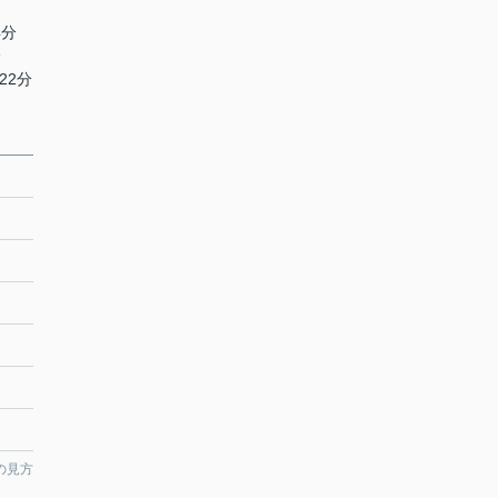
4分
分
22分
の見方