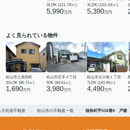
3LDK (111.78㎡)
3LDK (101.64㎡)
3
5,990
5,390
万円
万円
よく見られている物件
松山市土居田町
松山市石手４丁目
松山市古川南１丁目
3SLDK (86.73㎡)
5DK (94.61㎡)
7LDK (143.49㎡)
4
1,690
3,980
4,490
万円
万円
万円
ら大街道不動産
松山市の不動産一覧
福角町甲538番9 戸建