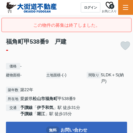
0
ログイン
お気に入り
この物件の募集は終了しました。
福角町甲538番9 戸建
-
-
価格
-
-(-)
5LDK＋S(納
建物面積
土地面積
間取り
戸)
築22年
築年数
愛媛県
松山市
福角町
甲538番9
所在地
予讃線
「
伊予和気
」駅 徒歩31分
交通
予讃線
「
堀江
」駅 徒歩15分
お問い合わせ
無料