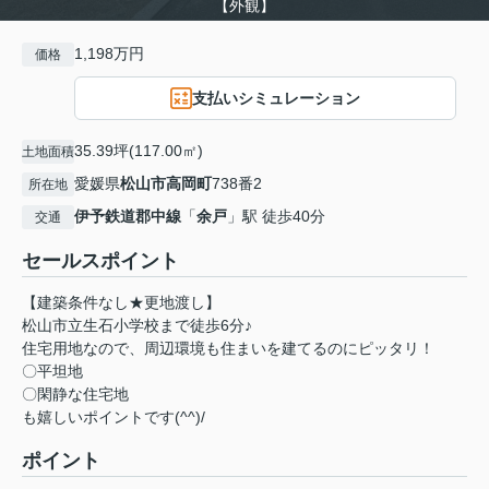
【外観】
1,198万円
価格
支払いシミュレーション
35.39坪(117.00㎡)
土地面積
愛媛県
松山市
高岡町
738番2
所在地
伊予鉄道郡中線
「
余戸
」駅 徒歩40分
交通
セールスポイント
【建築条件なし★更地渡し】
松山市立生石小学校まで徒歩6分♪
住宅用地なので、周辺環境も住まいを建てるのにピッタリ！
〇平坦地
〇閑静な住宅地
も嬉しいポイントです(^^)/
ポイント