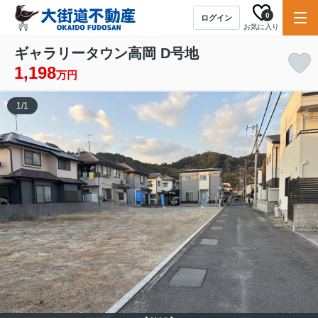
0
ログイン
お気に入り
ギャラリータウン高岡 D号地
1,198
万円
1
/
1