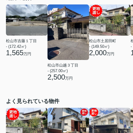
松山市吉藤１丁目
松山市土居田町
- (172.42㎡)
-
- (149.50㎡)
1,565
2,000
万円
万円
松山市山越３丁目
- (257.00㎡)
2,500
万円
よく見られている物件