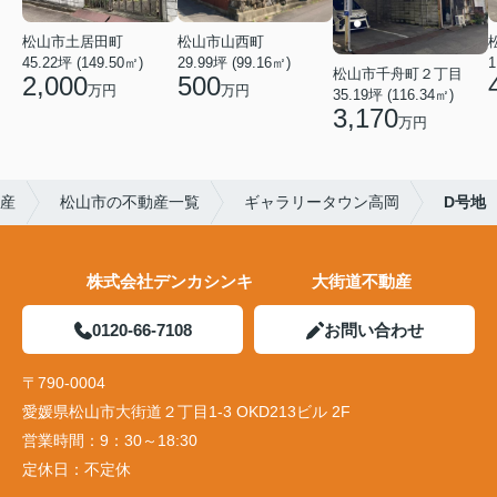
松山市土居田町
松山市山西町
1
45.22坪 (149.50㎡)
29.99坪 (99.16㎡)
松山市千舟町２丁目
2,000
500
万円
万円
35.19坪 (116.34㎡)
3,170
万円
産
松山市の不動産一覧
ギャラリータウン高岡
D号地
株式会社デンカシンキ 大街道不動産
0120-66-7108
お問い合わせ
〒790-0004
愛媛県松山市大街道２丁目1-3 OKD213ビル 2F
営業時間：
9：30～18:30
定休日：
不定休