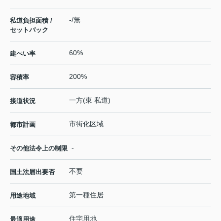
-/無
私道負担面積 /
セットバック
60%
建ぺい率
200%
容積率
一方(東 私道)
接道状況
市街化区域
都市計画
-
その他法令上の制限
不要
国土法届出要否
第一種住居
用途地域
住宅用地
最適用途