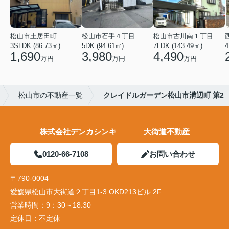
松山市土居田町
松山市石手４丁目
松山市古川南１丁目
3SLDK (86.73㎡)
5DK (94.61㎡)
7LDK (143.49㎡)
4
1,690
3,980
4,490
万円
万円
万円
松山市の不動産一覧
クレイドルガーデン松山市溝辺町 第2
株式会社デンカシンキ 大街道不動産
0120-66-7108
お問い合わせ
〒790-0004
愛媛県松山市大街道２丁目1-3 OKD213ビル 2F
営業時間：
9：30～18:30
定休日：
不定休