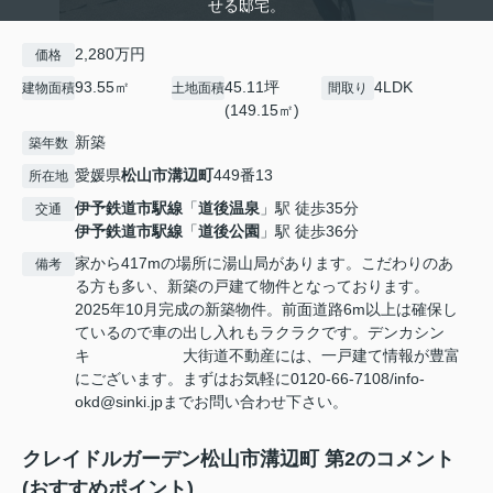
せる邸宅。
2,280万円
価格
93.55㎡
45.11坪
4LDK
建物面積
土地面積
間取り
(149.15㎡)
新築
築年数
愛媛県
松山市
溝辺町
449番13
所在地
伊予鉄道市駅線
「
道後温泉
」駅 徒歩35分
交通
伊予鉄道市駅線
「
道後公園
」駅 徒歩36分
家から417mの場所に湯山局があります。こだわりのあ
備考
る方も多い、新築の戸建て物件となっております。
2025年10月完成の新築物件。前面道路6m以上は確保し
ているので車の出し入れもラクラクです。デンカシン
キ 大街道不動産には、一戸建て情報が豊富
にございます。まずはお気軽に0120-66-7108/info-
okd@sinki.jpまでお問い合わせ下さい。
クレイドルガーデン松山市溝辺町 第2のコメント
(おすすめポイント)