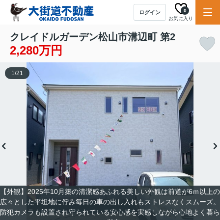
0
ログイン
お気に入り
クレイドルガーデン松山市溝辺町 第2
2,280万円
1
/
21
【外観】2025年10月築の清潔感あふれる美しい外観は前道が6ｍ以上の
広々とした平坦地に佇み毎日の車の出し入れもストレスなくスムーズ。
防犯カメラも設置され守られている安心感を実感しながら心地よく暮ら