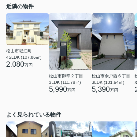
近隣の物件
松山市堀江町
4SLDK (107.86㎡)
2,080
万円
松山市御幸２丁目
松山市余戸西６丁目
3LDK (111.78㎡)
3LDK (101.64㎡)
3
5,990
5,390
万円
万円
よく見られている物件