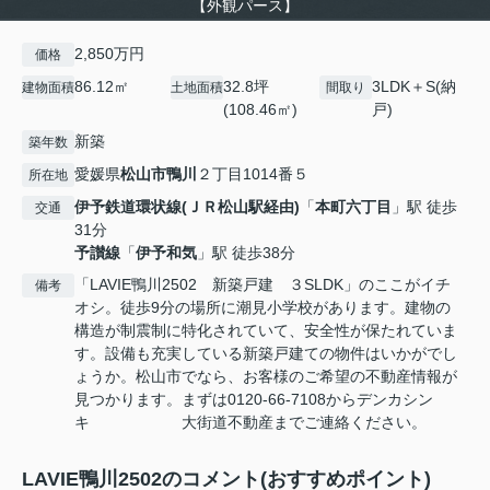
【外観パース】
2,850万円
価格
86.12㎡
32.8坪
3LDK＋S(納
建物面積
土地面積
間取り
(108.46㎡)
戸)
新築
築年数
愛媛県
松山市
鴨川
２丁目1014番５
所在地
伊予鉄道環状線(ＪＲ松山駅経由)
「
本町六丁目
」駅 徒歩
交通
31分
予讃線
「
伊予和気
」駅 徒歩38分
「LAVIE鴨川2502 新築戸建 ３SLDK」のここがイチ
備考
オシ。徒歩9分の場所に潮見小学校があります。建物の
構造が制震制に特化されていて、安全性が保たれていま
す。設備も充実している新築戸建ての物件はいかがでし
ょうか。松山市でなら、お客様のご希望の不動産情報が
見つかります。まずは0120-66-7108からデンカシン
キ 大街道不動産までご連絡ください。
LAVIE鴨川2502のコメント(おすすめポイント)