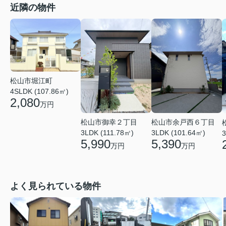
近隣の物件
松山市堀江町
4SLDK (107.86㎡)
2,080
万円
松山市御幸２丁目
松山市余戸西６丁目
3LDK (111.78㎡)
3LDK (101.64㎡)
3
5,990
5,390
万円
万円
よく見られている物件