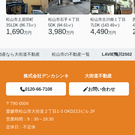
松山市土居田町
松山市石手４丁目
松山市古川南１丁目
3SLDK (86.73㎡)
5DK (94.61㎡)
7LDK (143.49㎡)
4
1,690
3,980
4,490
万円
万円
万円
動産なら大街道不動産
松山市の不動産一覧
LAVIE鴨川2502
株式会社デンカシンキ 大街道不動産
0120-66-7108
お問い合わせ
〒790-0004
愛媛県松山市大街道２丁目1-3 OKD213ビル 2F
営業時間：
9：30～18:30
定休日：
不定休