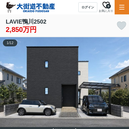
0
ログイン
お気に入り
LAVIE鴨川2502
2,850万円
1
/
12