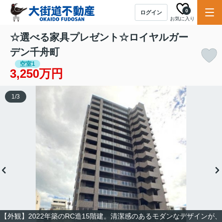
0
ログイン
お気に入り
☆選べる家具プレゼント☆ロイヤルガー
デン千舟町
空室1
3,250万円
1
/
3
【外観】2022年築のRC造15階建。清潔感のあるモダンなデザインが、