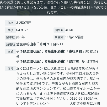
街の風景に美しく馴染みます。管理の行き届いた共有部分は、訪れるた
びに背筋が伸びるような安心感。住まうことへの満足感を日々高めてく
れます。
3,250万円
価格
64.91㎡
3LDK
面積
間取り
築3年
11階/15階建
築年数
所在階
愛媛県
松山市
千舟町
３丁目8-11
所在地
伊予鉄道環状線(ＪＲ松山駅経由)
「
市役所前
」駅 徒歩9
交通
分
伊予鉄道環状線(ＪＲ松山駅経由)
「
県庁前
」駅 徒歩9分
近くにはローソン 松山大街道二丁目店(徒歩6分)があり
備考
ちょっとした買い物に便利です。令和4年12月築のコチ
ラの物件は、落ち着きのある室内が魅力的です。駅から
物件まで徒歩9分です。中古ながらも綺麗な室内と魅力
的な住環境のマンションです。松山市でマイホームを手
に入れるなら、まずは伊予鉄道環状線(ＪＲ松山駅経由)
市役所前エリアをご検討ください。0120-66-7108から
いつでもデンカシンキ 大街道不動産にお問