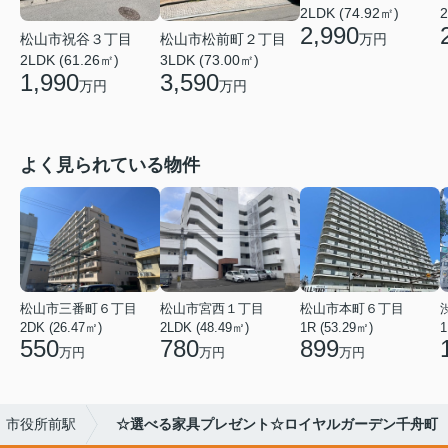
2LDK (74.92㎡)
2
2,990
松山市祝谷３丁目
松山市松前町２丁目
万円
2LDK (61.26㎡)
3LDK (73.00㎡)
1,990
3,590
万円
万円
よく見られている物件
松山市三番町６丁目
松山市宮西１丁目
松山市本町６丁目
2DK (26.47㎡)
2LDK (48.49㎡)
1R (53.29㎡)
1
550
780
899
万円
万円
万円
市役所前駅
☆選べる家具プレゼント☆ロイヤルガーデン千舟町