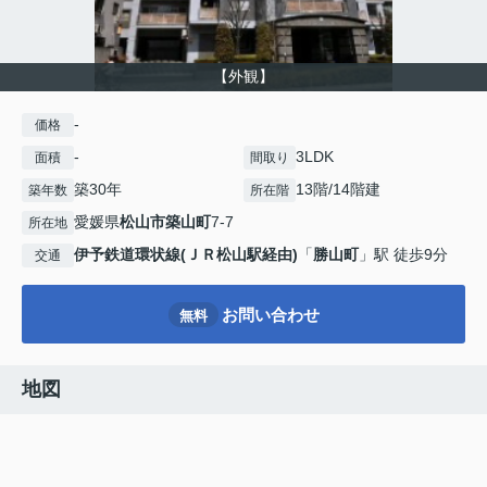
【外観】
-
価格
-
3LDK
面積
間取り
築30年
13階/14階建
築年数
所在階
愛媛県
松山市
築山町
7-7
所在地
伊予鉄道環状線(ＪＲ松山駅経由)
「
勝山町
」駅 徒歩9分
交通
お問い合わせ
無料
地図