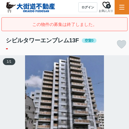
0
ログイン
お気に入り
この物件の募集は終了しました。
シビルタワーエンブレム13F
空室0
-
1
/
1