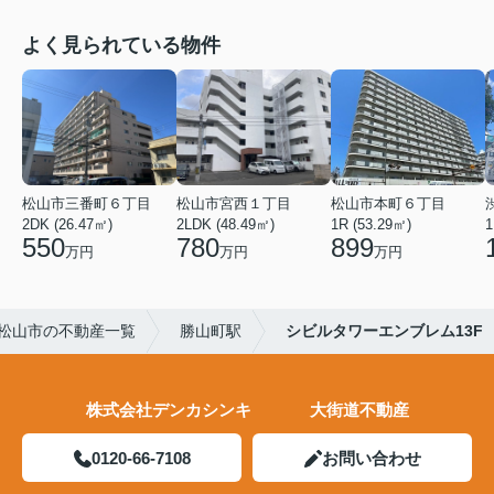
よく見られている物件
松山市三番町６丁目
松山市宮西１丁目
松山市本町６丁目
2DK (26.47㎡)
2LDK (48.49㎡)
1R (53.29㎡)
1
550
780
899
万円
万円
万円
松山市の不動産一覧
勝山町駅
シビルタワーエンブレム13F
株式会社デンカシンキ 大街道不動産
0120-66-7108
お問い合わせ