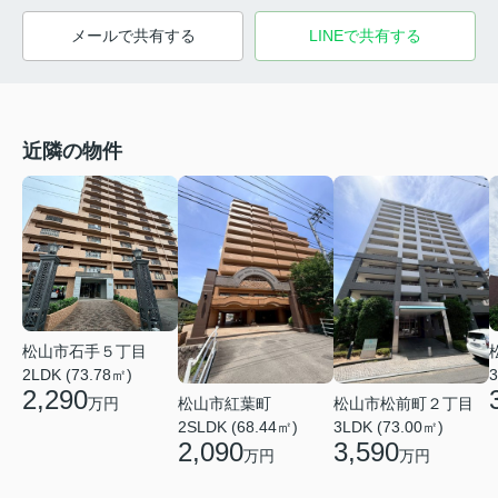
メールで共有する
LINEで共有する
近隣の物件
松山市石手５丁目
2LDK (73.78㎡)
3
2,290
松山市紅葉町
松山市松前町２丁目
万円
2SLDK (68.44㎡)
3LDK (73.00㎡)
2,090
3,590
万円
万円