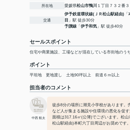
愛媛県
松山市
鴨川
１丁目７３２番３
所在地
伊予鉄道環状線(ＪＲ松山駅経由)
「
目
」駅 徒歩30分
交通
予讃線
「
伊予和気
」駅 徒歩40分
セールスポイント
住宅や商業施設、工場などが混在している市街地のう
ポイント
平坦地
更地渡し
土地90坪以上
前道６ｍ以上
担当者のコメント
徒歩8分の場所に潮見小学校があります。
など人が集まる施設や住環境の悪化を促す
面積は317.16㎡(公簿)でございます
中西 航太
松山駅経由)本町六丁目周辺がお奨めです。お