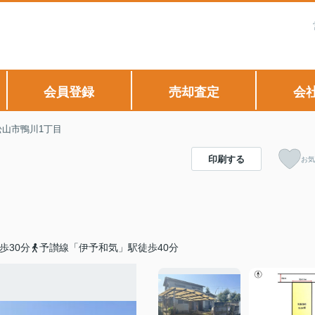
会員登録
売却査定
会
松山市鴨川1丁目
印刷する
お気
歩30分
予讃線「伊予和気」駅徒歩40分