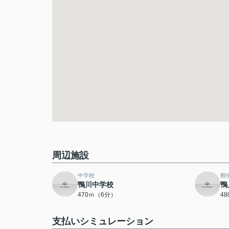
周辺施設
中学校
郵
鴨川中学校
鴨
470ｍ（6分）
4
支払いシミュレーション