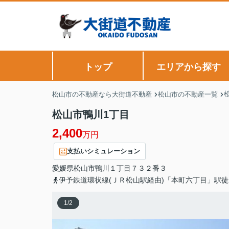
トップ
エリアから探す
松山市の不動産なら大街道不動産
松山市の不動産一覧
松山市鴨川1丁目
2,400
万円
支払いシミュレーション
愛媛県
松山市
鴨川
１丁目７３２番３
伊予鉄道環状線(ＪＲ松山駅経由)「本町六丁目」駅徒
1
/
2