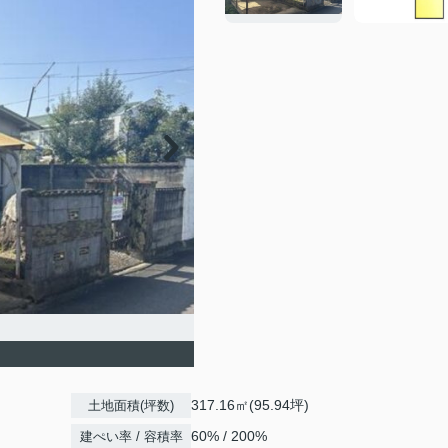
317.16㎡(95.94坪)
土地面積(坪数)
60% / 200%
建ぺい率 / 容積率