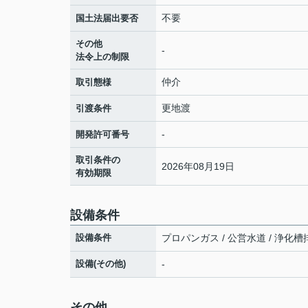
不要
国土法届出要否
その他
-
法令上の制限
仲介
取引態様
更地渡
引渡条件
-
開発許可番号
取引条件の
2026年08月19日
有効期限
設備条件
設備条件
プロパンガス / 公営水道 / 浄化槽
設備(その他)
-
その他