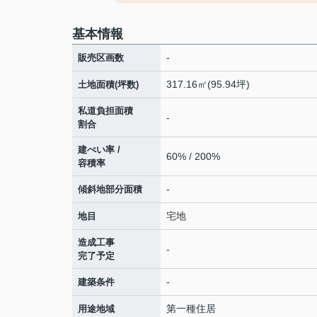
基本情報
-
販売区画数
317.16㎡(95.94坪)
土地面積(坪数)
私道負担面積
-
割合
建ぺい率 /
60% / 200%
容積率
-
傾斜地部分面積
宅地
地目
造成工事
-
完了予定
-
建築条件
第一種住居
用途地域