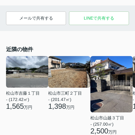
メールで共有する
LINEで共有する
近隣の物件
松山市吉藤１丁目
松山市三町２丁目
- (172.42㎡)
- (201.47㎡)
-
1,565
1,398
万円
万円
松山市山越３丁目
- (257.00㎡)
2,500
万円