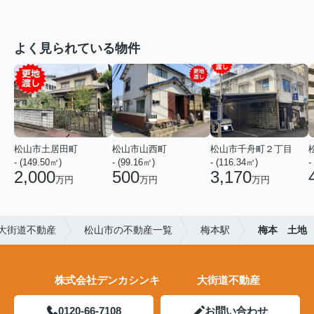
よく見られている物件
松山市土居田町
松山市山西町
松山市千舟町２丁目
- (149.50㎡)
- (99.16㎡)
- (116.34㎡)
-
2,000
500
3,170
万円
万円
万円
大街道不動産
松山市の不動産一覧
梅本駅
梅本 土地
株式会社デンカシンキ 大街道不動産
0120-66-7108
お問い合わせ