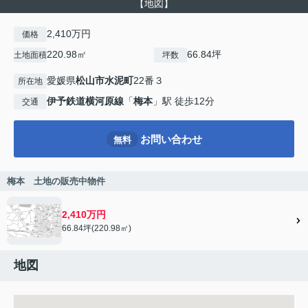
【地図】
2,410万円
価格
220.98㎡
66.84坪
土地面積
坪数
愛媛県
松山市
水泥町
22番３
所在地
伊予鉄道横河原線
「
梅本
」駅 徒歩12分
交通
お問い合わせ
無料
梅本 土地の販売中物件
2,410万円
66.84坪(220.98㎡)
地図