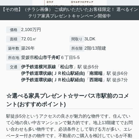
【その他】（チラシ画像） ご成約いただいたお客様限定！ 選べるイン
テリア家具プレゼントキャンペーン開催中
2,100万円
価格
72.01㎡
3LDK
面積
間取り
築26年
2階/13階建
築年数
所在階
愛媛県
松山市
千舟町
６丁目5-5
所在地
伊予鉄道横河原線
「
松山市
」駅 徒歩5分
交通
伊予鉄道環状線(ＪＲ松山駅経由)
「
南堀端
」駅 徒歩6分
伊予鉄道環状線(ＪＲ松山駅経由)
「
西堀端
」駅 徒歩7分
☆選べる家具プレゼント☆サーパス市駅前のコメ
ント(おすすめポイント)
駅徒歩5分というアクセスの良さが魅力的な物件です。住んでい
て心地の良い中古マンションで魅力的です。地上13階建てでお問
い合わせも多い物件です。必須条件として挙げる方が多い、エレ
ベーター付きの物件です。不動産のご購入を検討しているが不動