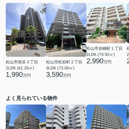
松山市岩崎町１丁目
2LDK (74.92㎡)
2
2,990
松山市祝谷３丁目
松山市松前町２丁目
万円
2LDK (61.26㎡)
3LDK (73.00㎡)
1,990
3,590
万円
万円
よく見られている物件