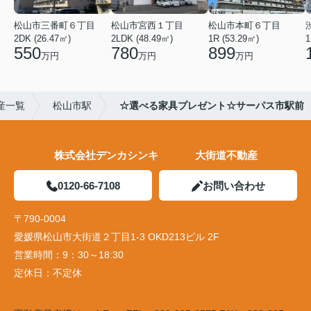
松山市三番町６丁目
松山市宮西１丁目
松山市本町６丁目
2DK (26.47㎡)
2LDK (48.49㎡)
1R (53.29㎡)
1
550
780
899
万円
万円
万円
産一覧
松山市駅
☆選べる家具プレゼント☆サーパス市駅前
株式会社デンカシンキ 大街道不動産
0120-66-7108
お問い合わせ
〒790-0004
愛媛県松山市大街道２丁目1-3 OKD213ビル 2F
営業時間：
9：30～18:30
定休日：
不定休