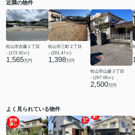
近隣の物件
松山市吉藤１丁目
松山市三町２丁目
- (172.42㎡)
- (201.47㎡)
-
1,565
1,398
万円
万円
松山市山越３丁目
- (257.00㎡)
2,500
万円
よく見られている物件