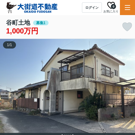
0
ログイン
お気に入り
谷町土地
募集1
1,000万円
1
/
1