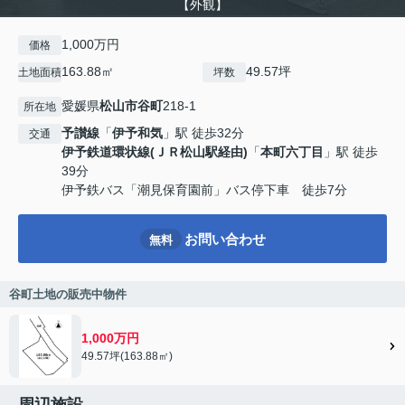
【外観】
1,000万円
価格
163.88㎡
49.57坪
土地面積
坪数
愛媛県
松山市
谷町
218-1
所在地
予讃線
「
伊予和気
」駅 徒歩32分
交通
伊予鉄道環状線(ＪＲ松山駅経由)
「
本町六丁目
」駅 徒歩
39分
伊予鉄バス「潮見保育園前」バス停下車 徒歩7分
お問い合わせ
無料
谷町土地の販売中物件
1,000万円
49.57坪(163.88㎡)