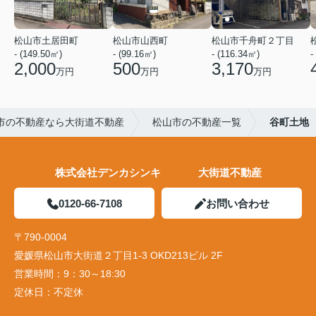
松山市土居田町
松山市山西町
松山市千舟町２丁目
- (149.50㎡)
- (99.16㎡)
- (116.34㎡)
-
2,000
500
3,170
万円
万円
万円
市の不動産なら大街道不動産
松山市の不動産一覧
谷町土地
株式会社デンカシンキ 大街道不動産
0120-66-7108
お問い合わせ
〒790-0004
愛媛県松山市大街道２丁目1-3 OKD213ビル 2F
営業時間：
9：30～18:30
定休日：
不定休